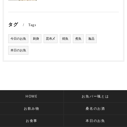
タグ
Tags
今日のお魚
刺身
昆布〆
焼魚
煮魚
逸品
本日のお魚
HOME
お魚バー颯とは
お飲み物
桑名のお酒
お食事
本日のお魚