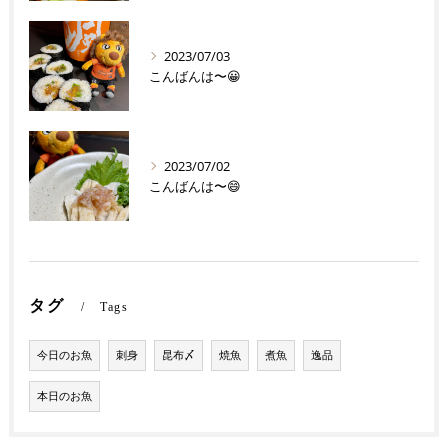
2023/07/03
こんばんは〜😀
2023/07/02
こんばんは〜😄
タグ
Tags
今日のお魚
刺身
昆布〆
焼魚
煮魚
逸品
本日のお魚