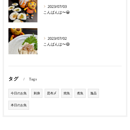
2023/07/03
こんばんは〜😀
2023/07/02
こんばんは〜😄
タグ
Tags
今日のお魚
刺身
昆布〆
焼魚
煮魚
逸品
本日のお魚