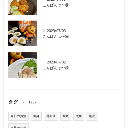
こんばんは〜😀
2023/07/03
こんばんは〜😀
2023/07/02
こんばんは〜😄
タグ
Tags
今日のお魚
刺身
昆布〆
焼魚
煮魚
逸品
本日のお魚