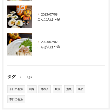
2023/07/03
こんばんは〜😀
2023/07/02
こんばんは〜😄
タグ
Tags
今日のお魚
刺身
昆布〆
焼魚
煮魚
逸品
本日のお魚