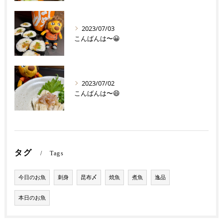
2023/07/03
こんばんは〜😀
2023/07/02
こんばんは〜😄
タグ
Tags
今日のお魚
刺身
昆布〆
焼魚
煮魚
逸品
本日のお魚