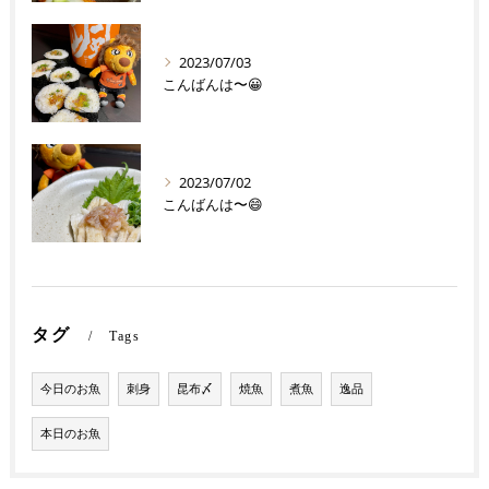
2023/07/03
こんばんは〜😀
2023/07/02
こんばんは〜😄
タグ
Tags
今日のお魚
刺身
昆布〆
焼魚
煮魚
逸品
本日のお魚