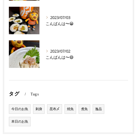
2023/07/03
こんばんは〜😀
2023/07/02
こんばんは〜😄
タグ
Tags
今日のお魚
刺身
昆布〆
焼魚
煮魚
逸品
本日のお魚