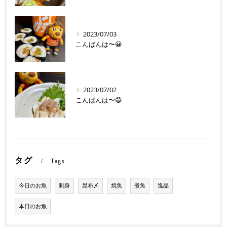
2023/07/03
こんばんは〜😀
2023/07/02
こんばんは〜😄
タグ
Tags
今日のお魚
刺身
昆布〆
焼魚
煮魚
逸品
本日のお魚