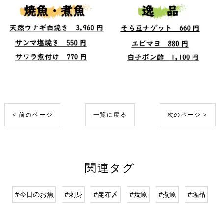
< 前のページ
一覧に戻る
次のページ >
関連タグ
#今日のお魚
#刺身
#昆布〆
#焼魚
#煮魚
#逸品