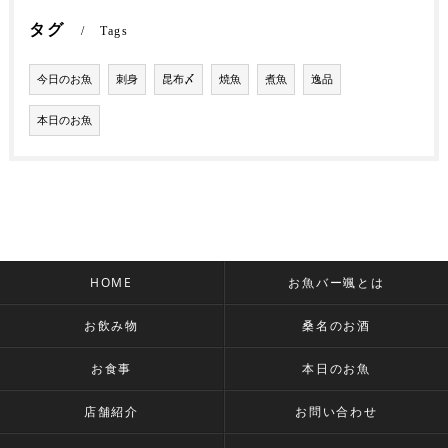
タグ
Tags
今日のお魚
刺身
昆布〆
焼魚
煮魚
逸品
本日のお魚
HOME
お魚バー颯とは
お飲み物
桑名のお酒
お食事
本日のお魚
店舗紹介
お問い合わせ