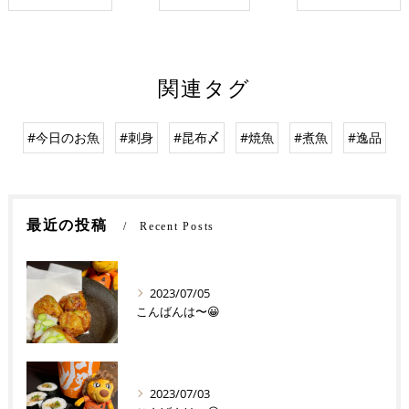
関連タグ
#今日のお魚
#刺身
#昆布〆
#焼魚
#煮魚
#逸品
最近の投稿
Recent Posts
2023/07/05
こんばんは〜😀
2023/07/03