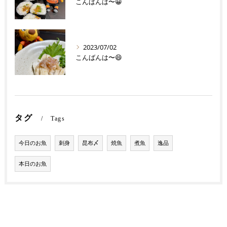
こんばんは〜😀
2023/07/02
こんばんは〜😄
タグ
Tags
今日のお魚
刺身
昆布〆
焼魚
煮魚
逸品
本日のお魚