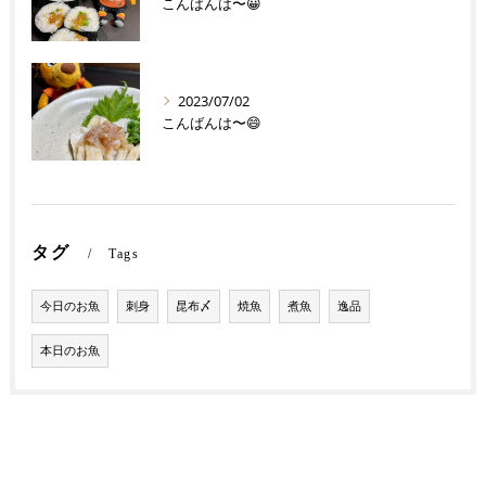
こんばんは〜😀
2023/07/02
こんばんは〜😄
タグ
Tags
今日のお魚
刺身
昆布〆
焼魚
煮魚
逸品
本日のお魚