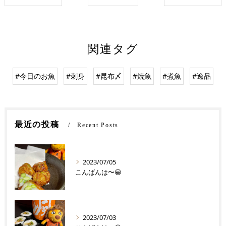
関連タグ
#今日のお魚
#刺身
#昆布〆
#焼魚
#煮魚
#逸品
最近の投稿
Recent Posts
2023/07/05
こんばんは〜😀
2023/07/03