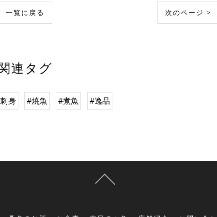
一覧に戻る
次のページ >
関連タグ
#刺身
#焼魚
#煮魚
#逸品