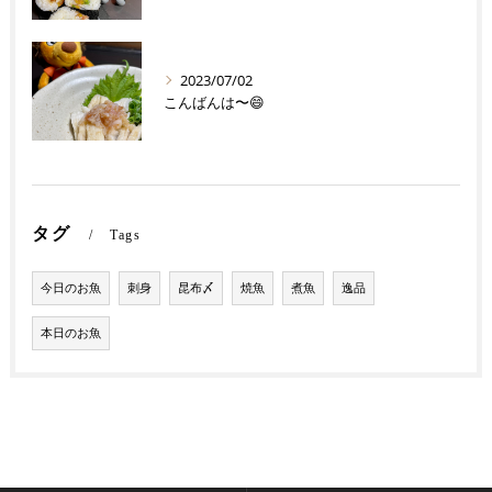
2023/07/02
こんばんは〜😄
タグ
Tags
今日のお魚
刺身
昆布〆
焼魚
煮魚
逸品
本日のお魚