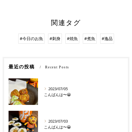
関連タグ
#今日のお魚
#刺身
#焼魚
#煮魚
#逸品
最近の投稿
Recent Posts
2023/07/05
こんばんは〜😀
2023/07/03
こんばんは〜😀