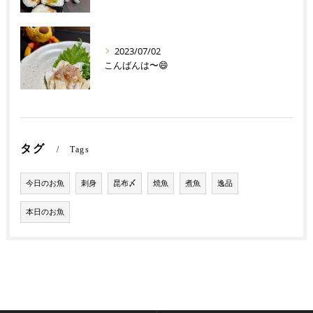
2023/07/02
こんばんは〜😄
タグ
Tags
今日のお魚
刺身
昆布〆
焼魚
煮魚
逸品
本日のお魚