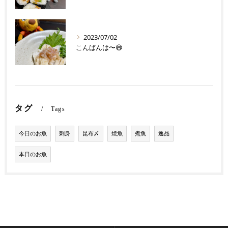
2023/07/02
こんばんは〜😄
タグ
Tags
今日のお魚
刺身
昆布〆
焼魚
煮魚
逸品
本日のお魚