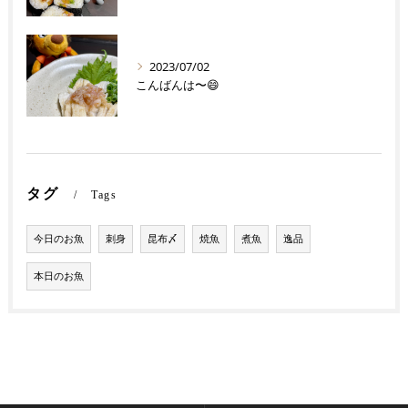
2023/07/02
こんばんは〜😄
タグ
Tags
今日のお魚
刺身
昆布〆
焼魚
煮魚
逸品
本日のお魚