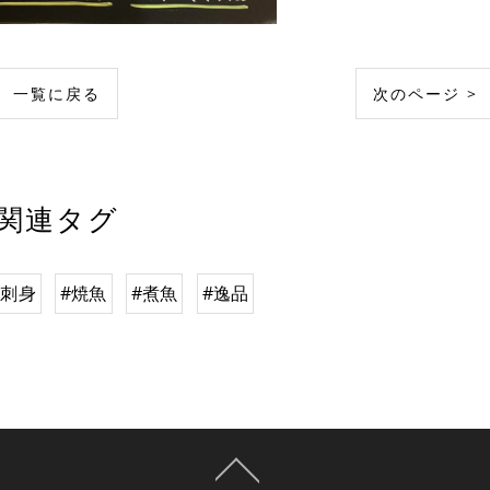
一覧に戻る
次のページ >
関連タグ
#刺身
#焼魚
#煮魚
#逸品