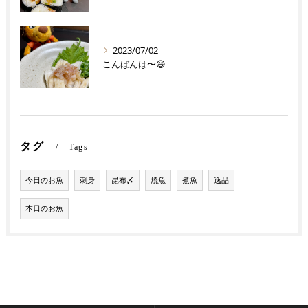
2023/07/02
こんばんは〜😄
タグ
Tags
今日のお魚
刺身
昆布〆
焼魚
煮魚
逸品
本日のお魚