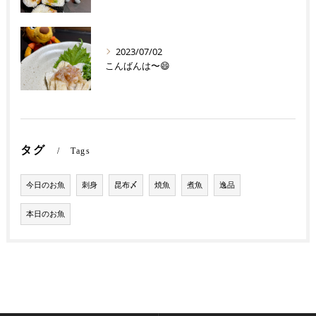
2023/07/02
こんばんは〜😄
タグ
Tags
今日のお魚
刺身
昆布〆
焼魚
煮魚
逸品
本日のお魚