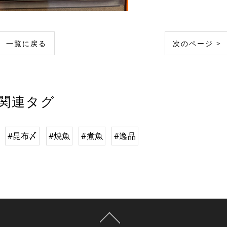
一覧に戻る
次のページ >
関連タグ
#昆布〆
#焼魚
#煮魚
#逸品