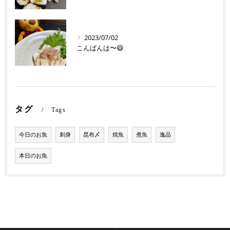
2023/07/02
こんばんは〜😄
タグ
Tags
今日のお魚
刺身
昆布〆
焼魚
煮魚
逸品
本日のお魚