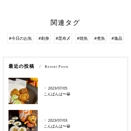
関連タグ
#今日のお魚
#刺身
#昆布〆
#焼魚
#煮魚
#逸品
最近の投稿
Recent Posts
2023/07/05
こんばんは〜😀
2023/07/03
こんばんは〜😀