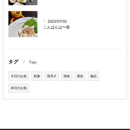
2023/07/02
こんばんは〜😄
タグ
Tags
今日のお魚
刺身
昆布〆
焼魚
煮魚
逸品
本日のお魚