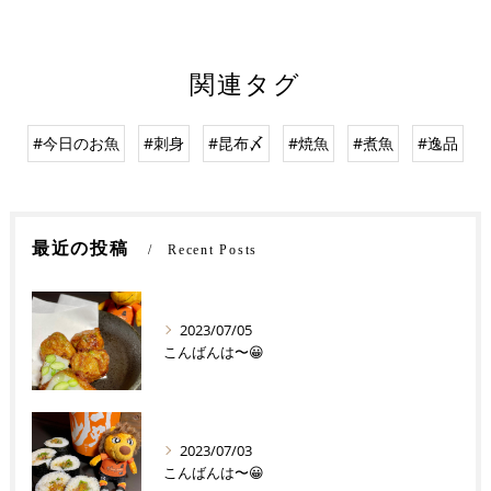
関連タグ
#今日のお魚
#刺身
#昆布〆
#焼魚
#煮魚
#逸品
最近の投稿
Recent Posts
2023/07/05
こんばんは〜😀
2023/07/03
こんばんは〜😀