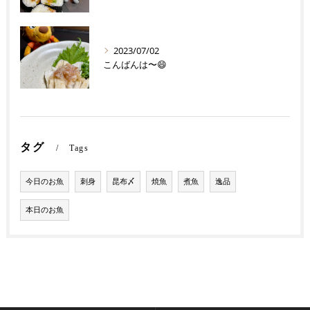
2023/07/02
こんばんは〜😄
タグ
Tags
今日のお魚
刺身
昆布〆
焼魚
煮魚
逸品
本日のお魚