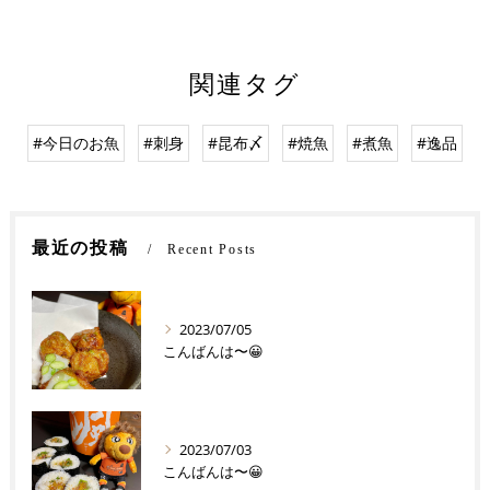
関連タグ
#今日のお魚
#刺身
#昆布〆
#焼魚
#煮魚
#逸品
最近の投稿
Recent Posts
2023/07/05
こんばんは〜😀
2023/07/03
こんばんは〜😀