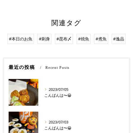
関連タグ
#本日のお魚
#刺身
#昆布〆
#焼魚
#煮魚
#逸品
最近の投稿
Recent Posts
2023/07/05
こんばんは〜😀
2023/07/03
こんばんは〜😀