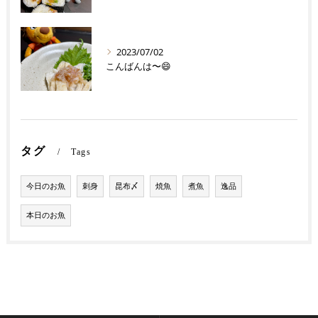
2023/07/02
こんばんは〜😄
タグ
Tags
今日のお魚
刺身
昆布〆
焼魚
煮魚
逸品
本日のお魚