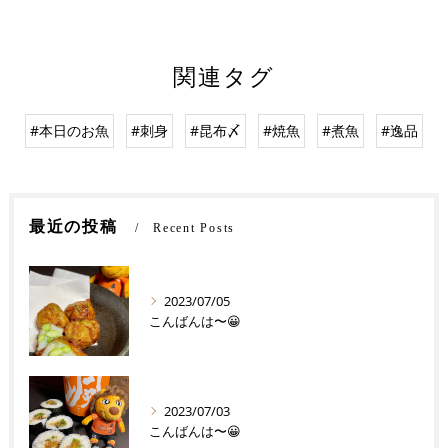
関連タグ
#本日のお魚
#刺身
#昆布〆
#焼魚
#煮魚
#逸品
最近の投稿
Recent Posts
2023/07/05
こんばんは〜😀
2023/07/03
こんばんは〜😀