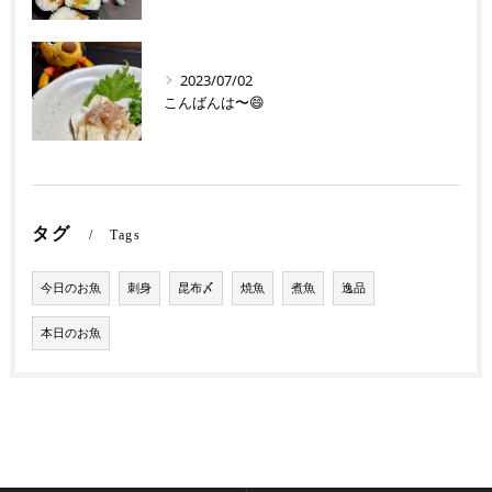
2023/07/02
こんばんは〜😄
タグ
Tags
今日のお魚
刺身
昆布〆
焼魚
煮魚
逸品
本日のお魚