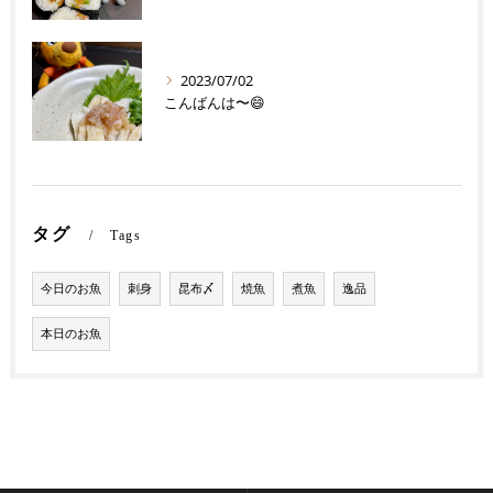
2023/07/02
こんばんは〜😄
タグ
Tags
今日のお魚
刺身
昆布〆
焼魚
煮魚
逸品
本日のお魚