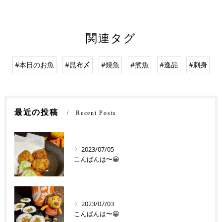
関連タグ
#本日のお魚
#昆布〆
#焼魚
#煮魚
#逸品
#刺身
最近の投稿
Recent Posts
2023/07/05
こんばんは〜😀
2023/07/03
こんばんは〜😀